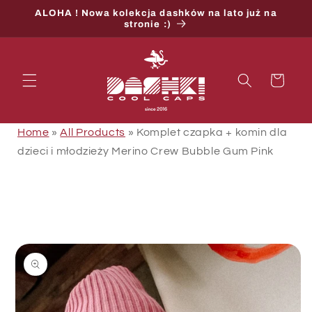
Przejdź
ALOHA ! Nowa kolekcja dashków na lato już na
do
stronie :)
treści
Koszyk
Home
»
All Products
»
Komplet czapka + komin dla
dzieci i młodzieży Merino Crew Bubble Gum Pink
Pomiń,
aby
przejść
do
informacji
o
produkcie