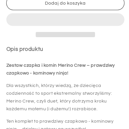
Komplet
Komplet
Dodaj do koszyka
czapka
czapka
+
+
komin
komin
dla
dla
dzieci
dzieci
i
i
młodzieży
młodzieży
Opis produktu
Merino
Merino
Crew
Crew
Zestaw czapka i komin Merino Crew – prawdziwy
Bubble
Bubble
Gum
Gum
czapkowo - kominowy ninja!
Pink
Pink
Dla wszystkich, którzy wiedzą, że dziecięca
codzienność to sport ekstremalny stworzyliśmy:
Merino Crew, czyli duet, który dotrzyma kroku
każdemu małemu (i dużemu!) rozrabiace.
Ten komplet to prawdziwy czapkowo - kominowy
ninja – dzielny i gotowy na wszystko!