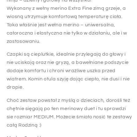
Wykonany z wełny merino Extra Fine zimą grzeje, a
wiosną utrzymuje komfortową temperaturę ciała.
Taka właśnie jest wełna merino – uniwersalna,
całoroczna i elastyczna nie tylko w działaniu, ale i w
zastosowaniu.
Czapki są cieplutkie, idealnie przylegają do głowy i
nie uciskają oraz nie gryzą, a bawełniane podszycie
dodaje komfortu i chroni wrażliwe uszka przed
wiatrem. Komin otula szyję dając ciepło, nie dusi i nie
drapie.
Choć zestaw powstał z myślą o dzieciach, dorośli też
chętnie sięgają po ten merinowy duet i tu sprawdzi
sie rozmiar MEDIUM. Możecie śmiało nosić te zestawy
całą Rodziną :)