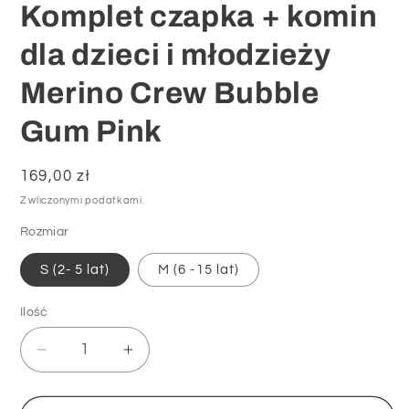
Komplet czapka + komin
dla dzieci i młodzieży
Merino Crew Bubble
Gum Pink
Cena
169,00 zł
regularna
Z wliczonymi podatkami.
Rozmiar
S (2- 5 lat)
M (6 -15 lat)
Ilość
Zmniejsz
Zwiększ
ilość
ilość
dla
dla