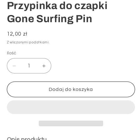
Przypinka do czapki
Gone Surfing Pin
Cena
12,00 zł
regularna
Z wliczonymi podatkami.
Ilość
Zmniejsz
Zwiększ
ilość
ilość
dla
dla
Przypinka
Przypinka
Dodaj do koszyka
do
do
czapki
czapki
Gone
Gone
Surfing
Surfing
Pin
Pin
Opis produktu