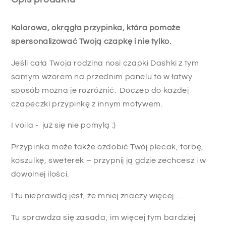
Kolorowa, okrągła przypinka, która pomoże
spersonalizować Twoją czapkę i nie tylko.
Jeśli
cała Twoja rodzina nosi czapki Dashki z tym
samym wzorem na przednim panelu to w łatwy
sposób można je rozróżnić.
Doczep do każdej
czapeczki przypinkę z innym motywem.
I voila -
już się nie pomylą :)
Przypinka może także ozdobić Twój plecak, torbę,
koszulkę, sweterek – przypnij ją gdzie zechcesz i w
dowolnej ilości.
I tu nieprawdą jest, że mniej znaczy więcej….
Tu sprawdza się zasada, im więcej tym bardziej