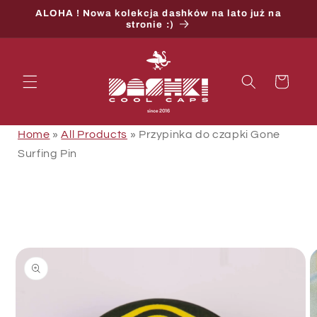
Przejdź
ALOHA ! Nowa kolekcja dashków na lato już na
do
stronie :)
treści
Koszyk
Home
»
All Products
»
Przypinka do czapki Gone
Surfing Pin
Pomiń,
aby
przejść
do
informacji
o
produkcie